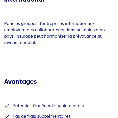
Investisseurs institutionnels
Accident et maladie
Accident et maladie
Notre société
Indemnité journalière en cas de maladie
Pour les groupes d’entreprises internationaux
employant des collaborateurs dans au moins deux
Gestion de la santé dans l’entreprise (GSE)
pays, Insurope peut harmoniser la prévoyance au
Assurance par convention
niveau mondial.
Prévoyance professionnelle
Employeur
Salarié
Documents LPP
Avantages
Véhicules à moteur
Assurance automobile et utilitaires
Véhicules à moteur
Potentiel d’excédent supplémentaire
Camionneurs
Transport
Pas de frais supplémentaires