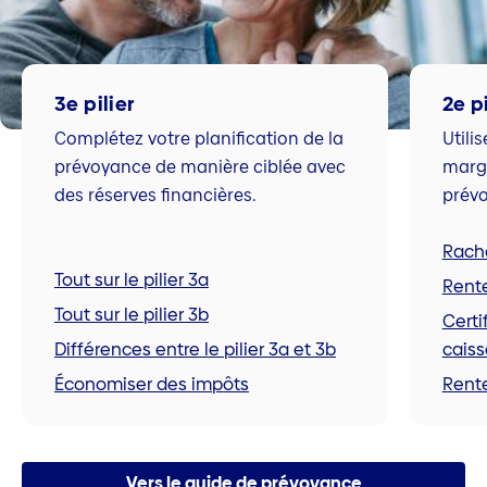
3e pilier
2e pi
Complétez votre planification de la
Utili
prévoyance de manière ciblée avec
marg
des réserves financières.
prévo
Racha
Tout sur le pilier 3a
Rente
Tout sur le pilier 3b
Certi
Différences entre le pilier 3a et 3b
caiss
Économiser des impôts
Rente
Vers le guide de prévoyance