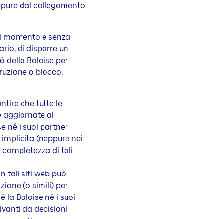
 oppure dal collegamento
iasi momento e senza
ario, di disporre un
à della Baloise per
ruzione o blocco.
tire che tutte le
e aggiornate al
e né i suoi partner
 implicita (neppure nei
 o completezza di tali
 tali siti web può
ione (o simili) per
é la Baloise né i suoi
ivanti da decisioni