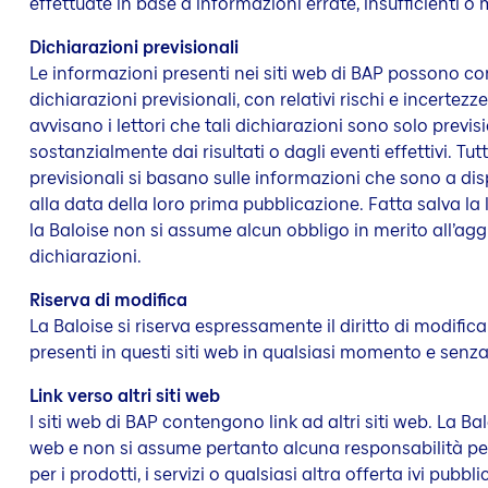
effettuate in base a informazioni errate, insufficienti o
Dichiarazioni previsionali
Le informazioni presenti nei siti web di BAP possono con
dichiarazioni previsionali, con relativi rischi e incertezze
avvisano i lettori che tali dichiarazioni sono solo previs
sostanzialmente dai risultati o dagli eventi effettivi. Tut
previsionali si basano sulle informazioni che sono a dis
alla data della loro prima pubblicazione. Fatta salva la 
la Baloise non si assume alcun obbligo in merito all’agg
dichiarazioni.
Riserva di modifica
La Baloise si riserva espressamente il diritto di modific
presenti in questi siti web in qualsiasi momento e senza
Link verso altri siti web
I siti web di BAP contengono link ad altri siti web. La Balo
web e non si assume pertanto alcuna responsabilità per 
per i prodotti, i servizi o qualsiasi altra offerta ivi pubblic