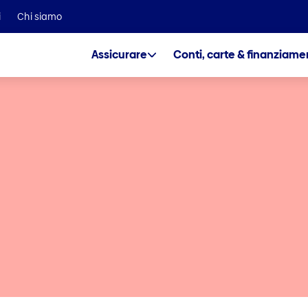
Facciamo parte del gruppo Helvetia Baloise
i
Chi siamo
Assicurare
Conti, carte & finanziame