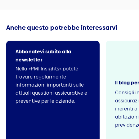
Anche questo potrebbe interessarvi
Abbonatevi subito alla
newsletter
Nella «PMI Insights» potete
trovare regolarmente
Il blog per
informazioni importanti sulle
Consigli i
attuali questioni assicurative e
assicuraz
preventive per le aziende.
inerenti a
abitazioni,
previdenz