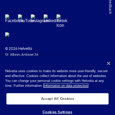
Feedback
© 2026 Helvetia
St. Alban-Anlage 26
CH-4002 Basilea
+41 58 280 10 00
Helvetia uses cookies to make its website more user-friendly, secure
and effective. Cookies collect information about the use of websites.
Impressum
You can change your personal cookie settings with Helvetia at any
Disposizioni giuridiche
time. Further information:
Information on data protection
Protezione dei dati
Cookies
Accept All Cookies
Cookies Settings