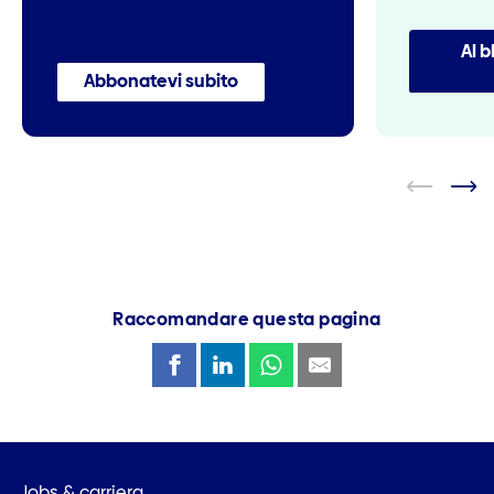
Al b
Abbonatevi subito
Raccomandare questa pagina
Jobs & carriera