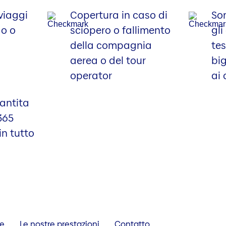
viaggi
Copertura in caso di
So
do o
sciopero o fallimento
gli
della compagnia
tes
aerea o del tour
big
operator
ai 
antita
365
in tutto
ve
Le nostre prestazioni
Contatto