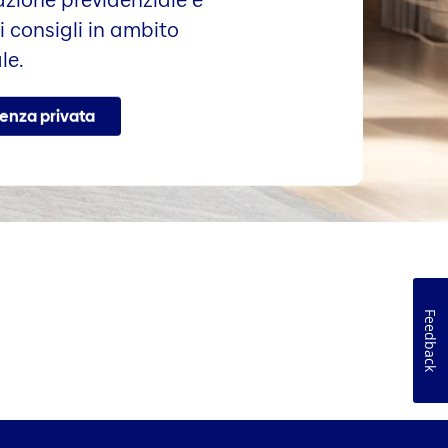
azione previdenziale e
i consigli in ambito
le.
denza privata
Feedback