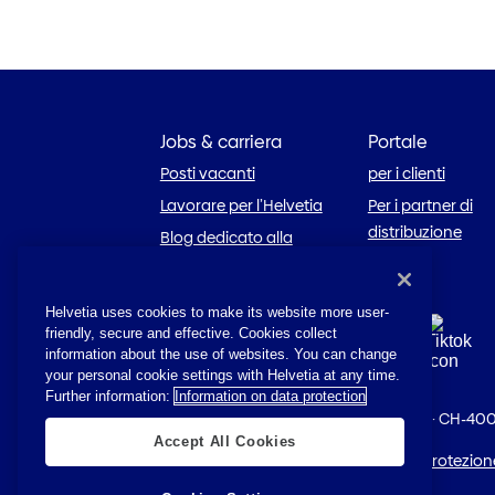
Jobs & carriera
Portale
Posti vacanti
per i clienti
Lavorare per l’Helvetia
Per i partner di
distribuzione
Blog dedicato alla
carriera
Helvetia uses cookies to make its website more user-
friendly, secure and effective. Cookies collect
information about the use of websites. You can change
your personal cookie settings with Helvetia at any time.
Further information:
Information on data protection
© 2026 Helvetia
·
St. Alban-Anlage 26
·
CH-400
Accept All Cookies
Impressum
·
Disposizioni giuridiche
·
Protezione