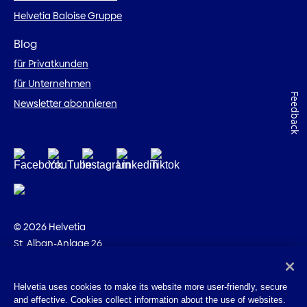
Helvetia Baloise Gruppe
Blog
für Privatkunden
für Unternehmen
Feedback
Newsletter abonnieren
© 2026 Helvetia
St. Alban-Anlage 26
CH-4002 Basel
+41 58 280 10 00
Helvetia uses cookies to make its website more user-friendly, secure
and effective. Cookies collect information about the use of websites.
Impressum