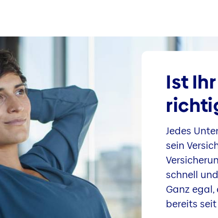
Ist I
richti
Jedes Unte
sein Versi
Versicheru
schnell un
Ganz egal, 
bereits seit