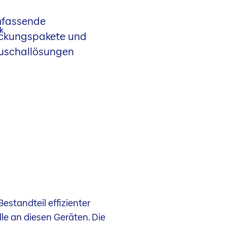
fassende
ckungs­pakete und
uschal­lösungen
standteil effizienter
e an diesen Geräten. Die