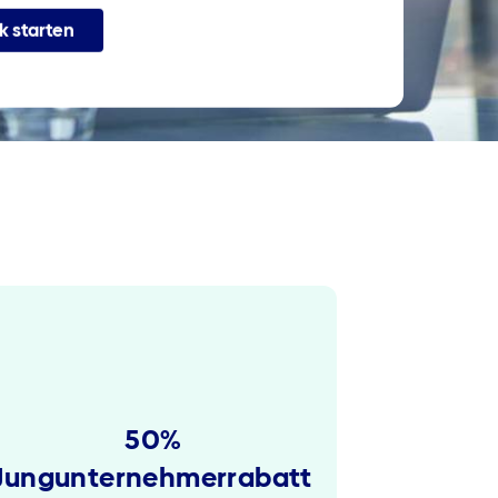
k starten
50%
Jungunternehmerrabatt