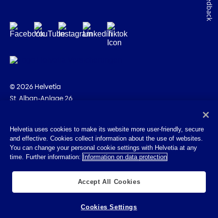
Feedback
© 2026 Helvetia
St. Alban-Anlage 26
CH-4002 Bâle
+41 58 280 10 00
Helvetia uses cookies to make its website more user-friendly, secure
and effective. Cookies collect information about the use of websites.
Impressum
You can change your personal cookie settings with Helvetia at any
Indications juridiques
time. Further information:
Information on data protection
Protection des données
Cookies
Accept All Cookies
Cookies Settings