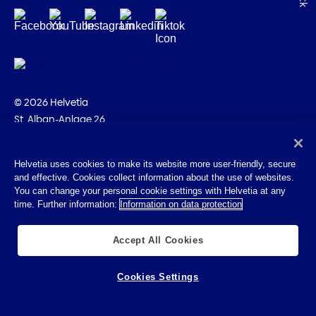
© 2026 Helvetia
St. Alban-Anlage 26
CH-4002 Bâle
+41 58 280 10 00
Helvetia uses cookies to make its website more user-friendly, secure
and effective. Cookies collect information about the use of websites.
Impressum
You can change your personal cookie settings with Helvetia at any
Indications juridiques
time. Further information:
Information on data protection
Protection des données
Cookies
Accept All Cookies
Cookies Settings