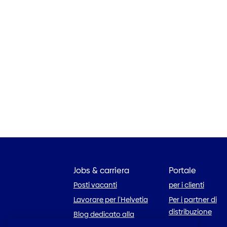
Jobs & carriera
Portale
Posti vacanti
per i clienti
Lavorare per l’Helvetia
Per i partner di
distribuzione
Blog dedicato alla
carriera