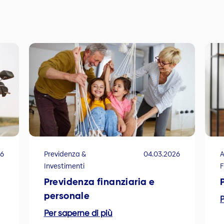
26
Previdenza &
04.03.2026
A
Investimenti
F
Previdenza finanziaria e
personale
P
Per saperne di più