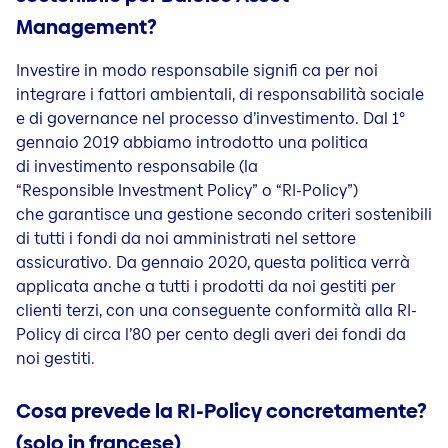
I vostri obiettivi
Assicurazione vacanze (da 2 a 92 giorni)
Management?
Pensionamento in Svizzera
Spese di annullamento
Finanziare la proprieta casa
Investire in modo responsabile signifi ca per noi
Assicurazione veicoli a noleggio
integrare i fattori ambientali, di responsabilità sociale
Come proteggere la famiglia, oggi e in futuro
Proprietà abitativa
e di governance nel processo d’investimento. Dal 1°
Fare previsioni in quanto donna
gennaio 2019 abbiamo introdotto una politica
Assicurazione costruzioni
di investimento responsabile (la
Assicurazione stabili
“Responsible Investment Policy” o “RI-Policy”)
che garantisce una gestione secondo criteri sostenibili
di tutti i fondi da noi amministrati nel settore
assicurativo. Da gennaio 2020, questa politica verrà
applicata anche a tutti i prodotti da noi gestiti per
clienti terzi, con una conseguente conformità alla RI-
Policy di circa l’80 per cento degli averi dei fondi da
noi gestiti.
Cosa prevede la RI-Policy concretamente?
(solo in francese)