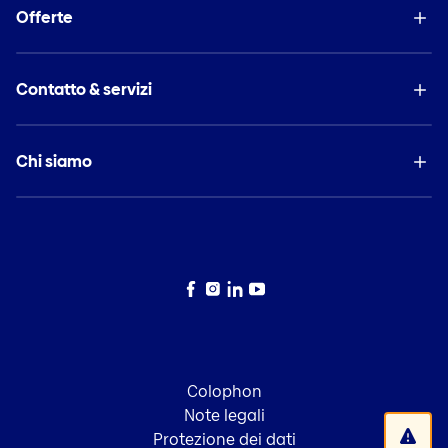
I vostri obiettivi
Offerte
Assicurazione vacanze (da 2 a 92 giorni)
Pensionamento in Svizzera
Spese di annullamento
Finanziare la proprieta casa
Assicurazione veicoli a noleggio
Contatto & servizi
Come proteggere la famiglia, oggi e in futuro
Proprietà abitativa
Fare previsioni in quanto donna
Assicurazione costruzioni
Chi siamo
Assicurazione stabili
Facebook
Instagram
LinkedIn
YouTube
Colophon
Note legali
Protezione dei dati