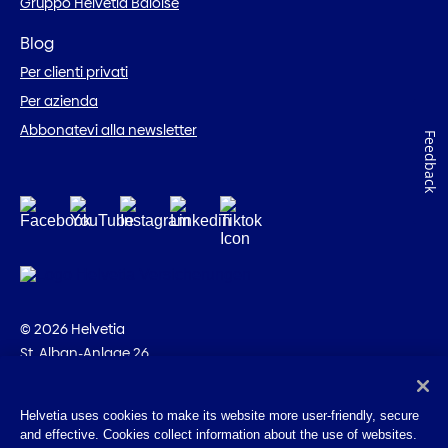
Gruppo Helvetia Baloise
Blog
Per clienti privati
Per azienda
Abbonatevi alla newsletter
Feedback
© 2026 Helvetia
St. Alban-Anlage 26
CH-4002 Basilea
+41 58 280 10 00
Helvetia uses cookies to make its website more user-friendly, secure
and effective. Cookies collect information about the use of websites.
Impressum