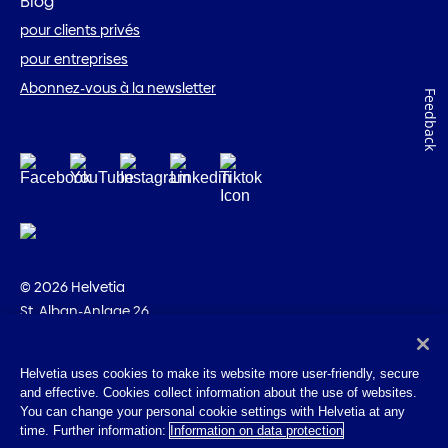
Blog
pour clients privés
pour entreprises
Abonnez-vous à la newsletter
Feedback
© 2026 Helvetia
St. Alban-Anlage 26
CH-4002 Bâle
+41 58 280 10 00
Helvetia uses cookies to make its website more user-friendly, secure
and effective. Cookies collect information about the use of websites.
Impressum
You can change your personal cookie settings with Helvetia at any
Indications juridiques
time. Further information:
Information on data protection