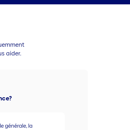
équemment
s aider.
nce?
e générale, la