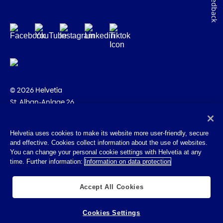
Feedback
© 2026 Helvetia
St. Alban-Anlage 26
CH-4002 Bâle
+41 58 280 10 00
Helvetia uses cookies to make its website more user-friendly, secure
and effective. Cookies collect information about the use of websites.
Impressum
You can change your personal cookie settings with Helvetia at any
Indications juridiques
time. Further information:
Information on data protection
Protection des données
Cookies
Accept All Cookies
Cookies Settings