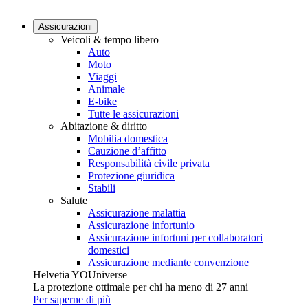
Assicurazioni
Veicoli & tempo libero
Auto
Moto
Viaggi
Animale
E-bike
Tutte le assicurazioni
Abitazione & diritto
Mobilia domestica
Cauzione d’affitto
Responsa­bilità civile privata
Protezione giuridica
Stabili
Salute
Assicurazione malattia
Assicurazione infortunio
Assicurazione infortuni per collaboratori
domestici
Assicurazione mediante convenzione
Helvetia YOUniverse
La protezione ottimale per chi ha meno di 27 anni
Per saperne di più