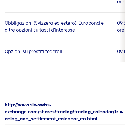
ore
Obbligazioni (Svizzera ed estero), Eurobond e
09.30
altre opzioni su tassi d'interesse
ore
Opzioni su prestiti federali
09.15
http://www.six-swiss-
exchange.com/shares/trading/trading_calendar/tr
ading_and_settlement_calendar_en.html