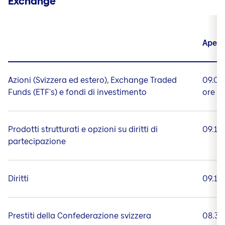
Exchange
Apert
Azioni (Svizzera ed estero), Exchange Traded
09.00
Funds (ETF's) e fondi di investimento
ore
Prodotti strutturati e opzioni su diritti di
09.15
partecipazione
Diritti
09.15
Prestiti della Confederazione svizzera
08.30