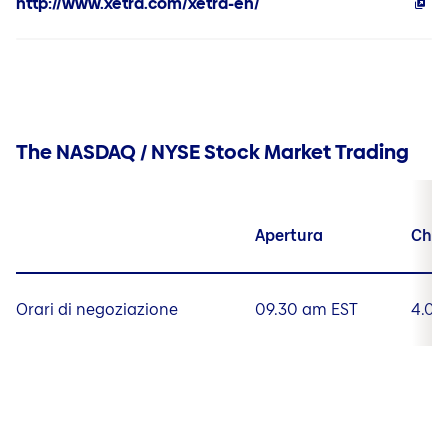
http://www.xetra.com/xetra-en/
The NASDAQ / NYSE Stock Market Trading
Apertura
Chiu
Orari di negoziazione
09.30 am EST
4.00