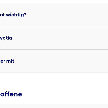
t wichtig?
vetia
ber mit
roffene