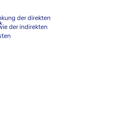
nkung der direkten
ie der indirekten
sten