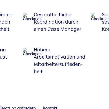
ieder­
Gesamtheitliche
Se
 nach
Koordination durch
sow
heit
einen Case Manager
Ko
von
Höhere
ust
Arbeitsmotivation und
Mitarbeiterzufrieden­
heit
Beratung anfordern
Kontakt