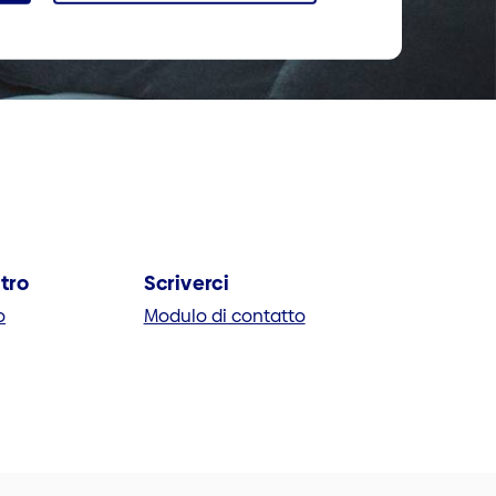
stro
Scriverci
o
Modulo di contatto