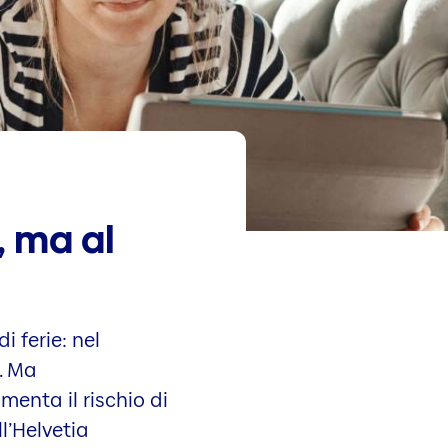
, ma al
i ferie: nel
. Ma
enta il rischio di
l’Helvetia