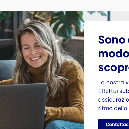
Sono 
modo
scopr
La nostra v
Effettui sub
assicurazio
ritmo della
Contattac