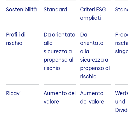
Sostenibilità
Standard
Criteri ESG
Standa
ampliati
Profili di
Da orientato
Da
Propens
rischio
alla
orientato
rischio (
sicurezza a
alla
singoli)
propenso al
sicurezza a
rischio
propenso al
rischio
Ricavi
Aumento del
Aumento
Wertst
valore
del valore
und
Divide