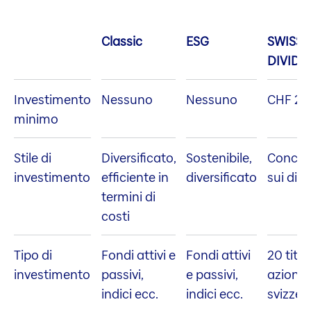
Classic
ESG
SWISS
DIVIDE
Investimento
Nessuno
Nessuno
CHF 25
minimo
Stile di
Diversificato,
Sostenibile,
Concen
investimento
efficiente in
diversificato
sui div
termini di
costi
Tipo di
Fondi attivi e
Fondi attivi
20 titoli
investimento
passivi,
e passivi,
azionari
indici ecc.
indici ecc.
svizzeri