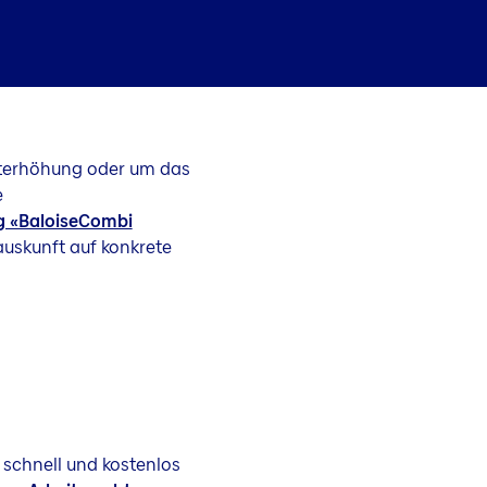
eterhöhung oder um das
e
g «BaloiseCombi
auskunft auf konkrete
 schnell und kostenlos