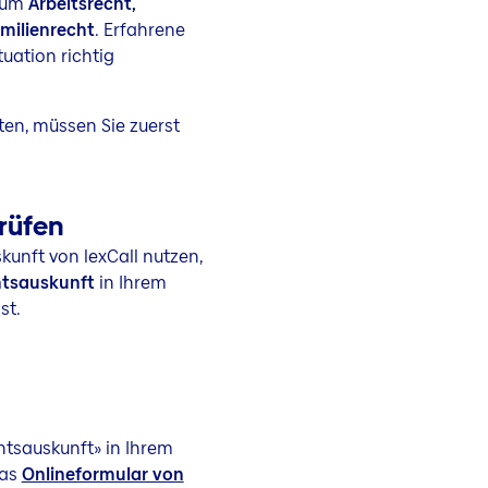
 zum
Arbeitsrecht,
milienrecht
. Erfahrene
tuation richtig
en, müssen Sie zuerst
prüfen
kunft von lexCall nutzen,
htsauskunft
in Ihrem
st.
htsauskunft» in Ihrem
das
Onlineformular von