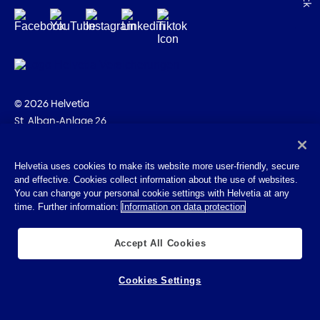
© 2026 Helvetia
St. Alban-Anlage 26
CH-4002 Bâle
+41 58 280 10 00
Helvetia uses cookies to make its website more user-friendly, secure
and effective. Cookies collect information about the use of websites.
Impressum
You can change your personal cookie settings with Helvetia at any
Indications juridiques
time. Further information:
Information on data protection
Protection des données
Cookies
Accept All Cookies
Cookies Settings