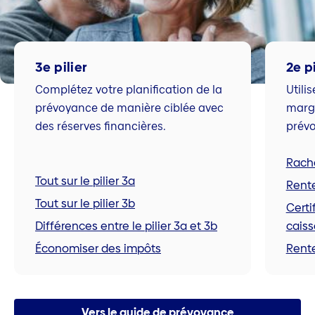
3e pilier
2e pi
Complétez votre planification de la
Utili
prévoyance de manière ciblée avec
marg
des réserves financières.
prévo
Racha
Tout sur le pilier 3a
Rente
Tout sur le pilier 3b
Certi
Différences entre le pilier 3a et 3b
caiss
Économiser des impôts
Rente
Vers le guide de prévoyance