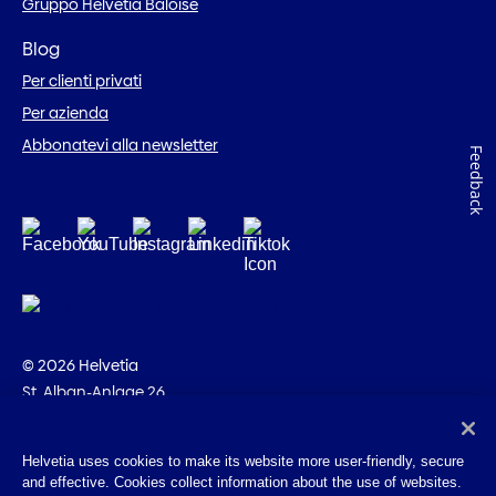
Gruppo Helvetia Baloise
Blog
Per clienti privati
Per azienda
Abbonatevi alla newsletter
Feedback
© 2026 Helvetia
St. Alban-Anlage 26
CH-4002 Basilea
+41 58 280 10 00
Helvetia uses cookies to make its website more user-friendly, secure
and effective. Cookies collect information about the use of websites.
Impressum