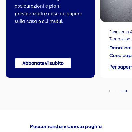
assicurazioni e piani
previdenziali e cose da sapere
sulla casa e sui mutui.
Fuori casa 
Tempo liber
Danni cau
Cosa copr
Abbonatevi subito
Per sapern
Raccomandare questa pagina