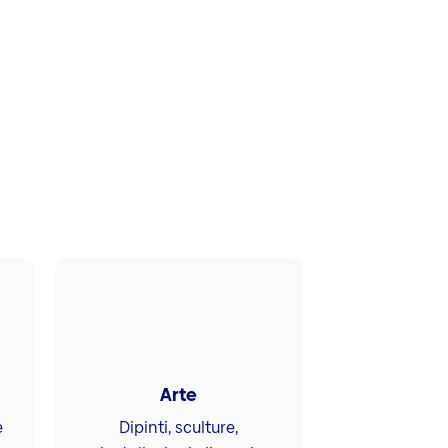
a
Arte
e
Dipinti, sculture,