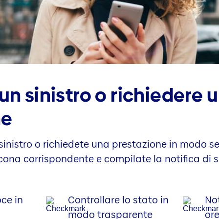
un sinistro o richiedere 
ne
o sinistro o richiedete una prestazione in modo s
’icona corrispondente e compilate la notifica di s
oce in
Controllare lo stato in
Not
modo trasparente
ore