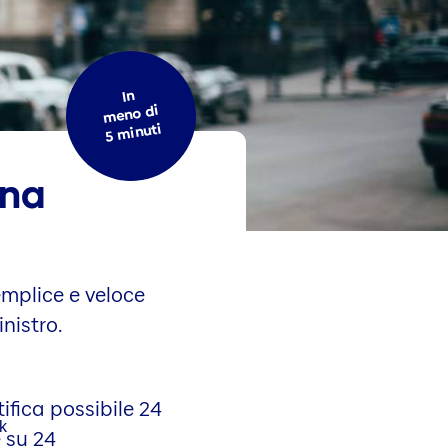
In
meno di
5 minuti
una
emplice e veloce
inistro.
ifica possibile 24
 su 24