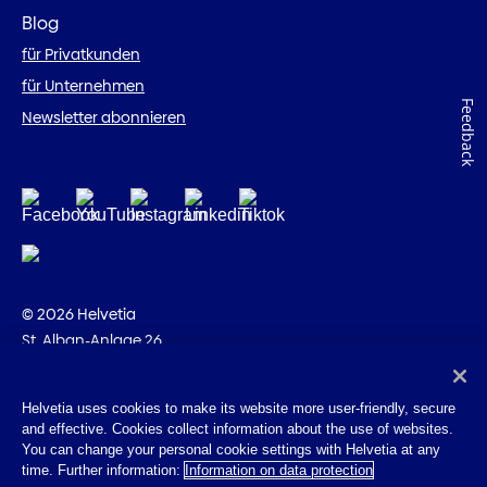
Blog
für Privatkunden
für Unternehmen
Feedback
Newsletter abonnieren
© 2026 Helvetia
St. Alban-Anlage 26
CH-4002 Basel
+41 58 280 10 00
Helvetia uses cookies to make its website more user-friendly, secure
and effective. Cookies collect information about the use of websites.
Impressum
You can change your personal cookie settings with Helvetia at any
Rechtliche Hinweise
time. Further information:
Information on data protection