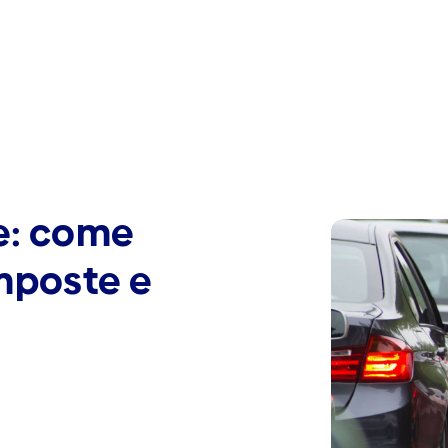
le: come
imposte e