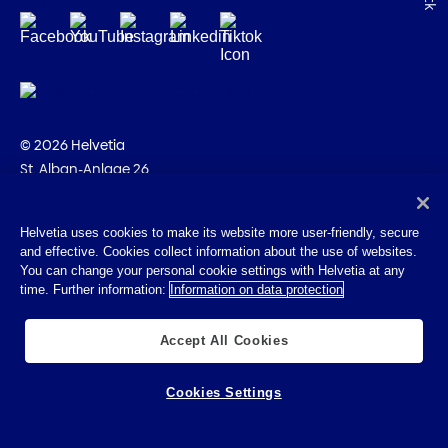
© 2026 Helvetia
St. Alban-Anlage 26
CH-4002 Bâle
+41 58 280 10 00
Helvetia uses cookies to make its website more user-friendly, secure
and effective. Cookies collect information about the use of websites.
Impressum
You can change your personal cookie settings with Helvetia at any
Indications juridiques
time. Further information:
Information on data protection
Protection des données
Cookies
Accept All Cookies
Cookies Settings