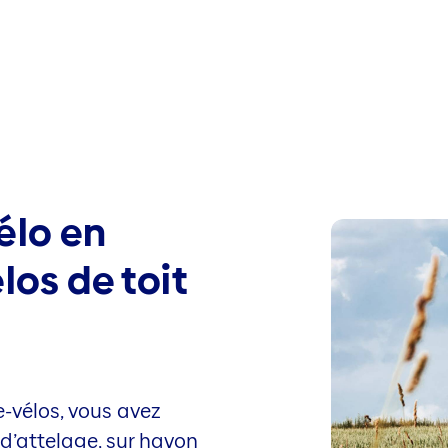
élo en
los de toit
-vélos, vous avez
 d’attelage, sur hayon