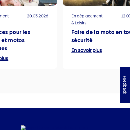
ement
20.03.2026
En déplacement
12.0
& Loisirs
es pour les
Faire de la moto en to
 et motos
sécurité
ues
En savoir plus
plus
Feedback