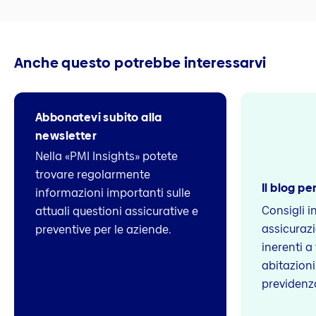
Anche questo potrebbe interessarvi
Abbonatevi subito alla
newsletter
Nella «PMI Insights» potete
trovare regolarmente
Il blog per
informazioni importanti sulle
Consigli i
attuali questioni assicurative e
assicuraz
preventive per le aziende.
inerenti a
abitazioni,
previdenz