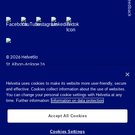
Feedback
© 2026 Helvetia
St. Alban-Anlage 26
CH-4002 Basilea
+41 58 280 10 00
Helvetia uses cookies to make its website more user-friendly, secure
and effective. Cookies collect information about the use of websites.
Impressum
You can change your personal cookie settings with Helvetia at any
Disposizioni giuridiche
time. Further information:
Information on data protection
Protezione dei dati
Cookies
Accept All Cookies
Cookies Settings