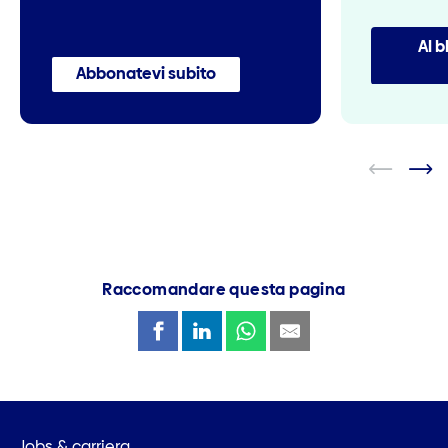
Al b
Abbonatevi subito
Raccomandare questa pagina
Jobs & carriera