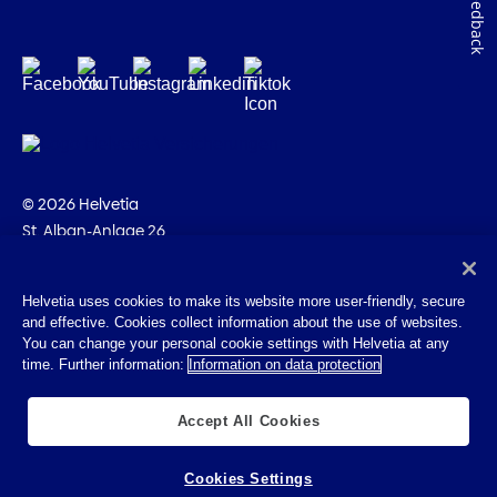
Feedback
© 2026 Helvetia
St. Alban-Anlage 26
CH-4002 Basilea
+41 58 280 10 00
Helvetia uses cookies to make its website more user-friendly, secure
and effective. Cookies collect information about the use of websites.
Impressum
You can change your personal cookie settings with Helvetia at any
Disposizioni giuridiche
time. Further information:
Information on data protection
Protezione dei dati
Cookies
Accept All Cookies
Cookies Settings