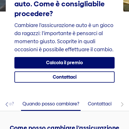
auto. Come è consigliabile
procedere?
Cambiare l’assicurazione auto è un gioco
da ragazzi: l’importante è pensarci al
momento giusto. Scoprite in quali
occasioni è possibile effettuare il cambio.
Calcola il premio
Contattaci
biare?
Quando posso cambiare?
Contattaci
Come posso cambiare l’assicurazione