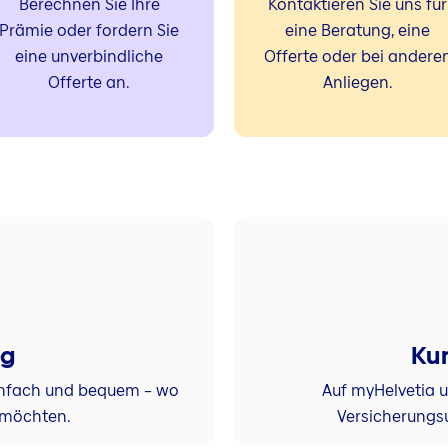
Berechnen Sie Ihre
Kontaktieren Sie uns für
Prämie oder fordern Sie
eine Beratung, eine
eine unverbindliche
Offerte oder bei andere
Offerte an.
Anliegen.
ng
Ku
einfach und bequem – wo
Auf myHelvetia 
 möchten.
Versicherungs