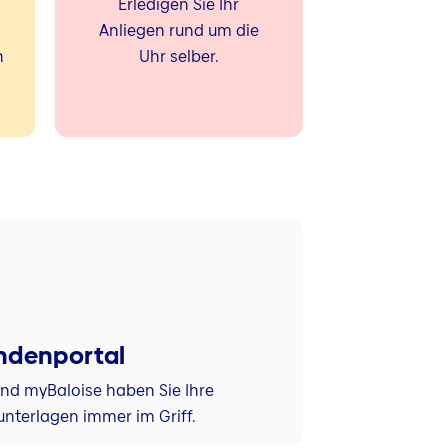
Erledigen Sie Ihr
Anliegen rund um die
n
Uhr selber.
ndenportal
und myBaloise haben Sie Ihre
unterlagen immer im Griff.