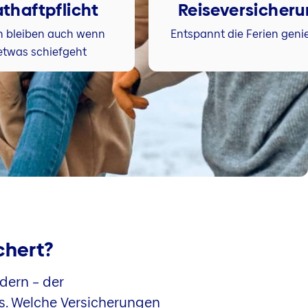
athaftpflicht
Reiseversicher
n bleiben auch wenn
Entspannt die Ferien geni
etwas schiefgeht
ichert?
dern – der
s. Welche Versicherungen