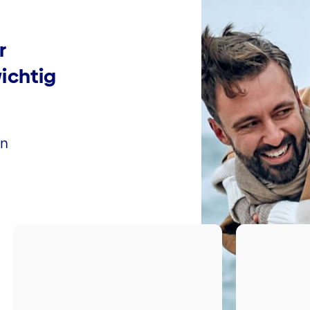
r
ichtig
en